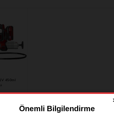
1V 450ml
sı
Önemli Bilgilendirme