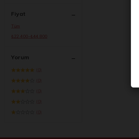
Fiyat
Tüm
₺
22.400
–
₺
44.800
Yorum
(0)
(0)
(0)
(0)
(0)