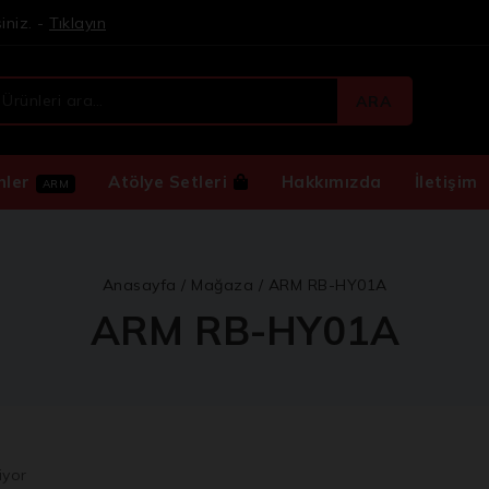
iniz. -
Tıklayın
ARA
nler
Atölye Setleri
Hakkımızda
İletişim
ARM
Anasayfa
/
Mağaza
/
ARM RB-HY01A
ARM RB-HY01A
iyor