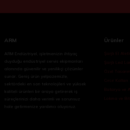
ARM
Ürünler
Şarjlı El Aletl
ARM Endüstriyel, işletmenizin ihtiyaç
duyduğu
endüstriyel servis ekipmanları
Şarjlı Led L
alanında güvenilir ve yenilikçi çözümler
Özel Tasarım 
sunar. Geniş ürün yelpazemizle,
Cırcır Kolları
sektördeki en son teknolojileri ve yüksek
Batarya ve 
kaliteli ürünleri bir araya getirerek iş
Lokma ve Bit
süreçlerinizi daha verimli ve sorunsuz
hale getirmenize yardımcı oluyoruz.