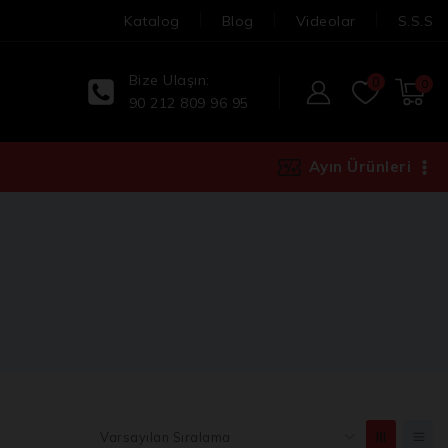
Katalog
Blog
Videolar
S.S.S
Bize Ulaşın:
0
0
90 212 809 96 95
Ayın Ürünleri