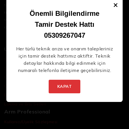
×
sektördeki en son teknolojileri ve yüksek kaliteli
ürünleri bir araya getirerek iş süreçlerinizi daha
Önemli Bilgilendirme
verimli ve sorunsuz hale getirmenize yardımcı
Tamir Destek Hattı
oluyoruz.
05309267047
Ürünler
Her türlü teknik arıza ve onarım talepleriniz
için tamir destek hattımız aktiftir. Teknik
Şarjlı El Aletleri
detaylar hakkında bilgi edinmek için
Şarjlı Led Lambalar
numaralı telefonla iletişime geçebilirsiniz.
Özel Tasarım El Aletleri
Cırcır Kolları
KAPAT
Batarya ve Adaptörler
Lokma ve Bits Setleri
Arm Professional
Kullanıcı/Üyelik Sözleşmesi