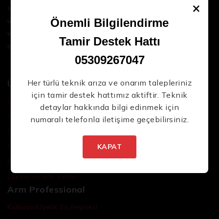
×
sektördeki en son teknolojileri ve yüksek kaliteli
ürünleri bir araya getirerek iş süreçlerinizi daha
Önemli Bilgilendirme
verimli ve sorunsuz hale getirmenize yardımcı
Tamir Destek Hattı
oluyoruz.
05309267047
Ürünler
Her türlü teknik arıza ve onarım talepleriniz
için tamir destek hattımız aktiftir. Teknik
Şarjlı El Aletleri
detaylar hakkında bilgi edinmek için
Şarjlı Led Lambalar
numaralı telefonla iletişime geçebilirsiniz.
Özel Tasarım El Aletleri
Cırcır Kolları
KAPAT
Batarya ve Adaptörler
Lokma ve Bits Setleri
Arm Professional
Kullanıcı/Üyelik Sözleşmesi