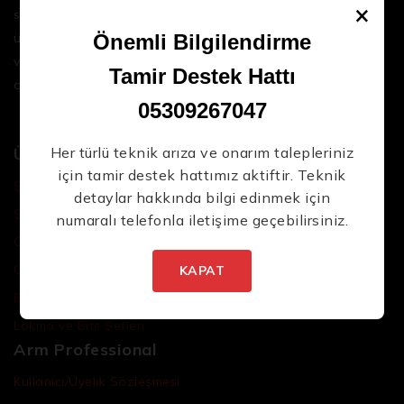
×
sektördeki en son teknolojileri ve yüksek kaliteli
ürünleri bir araya getirerek iş süreçlerinizi daha
Önemli Bilgilendirme
Yeni Ürünlerden İlk Siz Haberdar Olun.
verimli ve sorunsuz hale getirmenize yardımcı
Tamir Destek Hattı
oluyoruz.
05309267047
Ürünler
Her türlü teknik arıza ve onarım talepleriniz
için tamir destek hattımız aktiftir. Teknik
Şarjlı El Aletleri
detaylar hakkında bilgi edinmek için
Şarjlı Led Lambalar
numaralı telefonla iletişime geçebilirsiniz.
İstenmeyen posta göndermiyoruz! Daha fazla bilgi
Özel Tasarım El Aletleri
için
gizlilik politikamızı
okuyun.
Cırcır Kolları
KAPAT
Batarya ve Adaptörler
Lokma ve Bits Setleri
Arm Professional
Kullanıcı/Üyelik Sözleşmesi