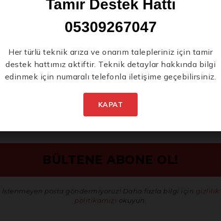
Tamir Destek Hattı
05309267047
Yeni Ürünlerden İlk
Her türlü teknik arıza ve onarım talepleriniz için tamir
destek hattımız aktiftir. Teknik detaylar hakkında bilgi
Siz Haberdar Olun.
edinmek için numaralı telefonla iletişime geçebilirsiniz.
KAPAT
İstenmeyen posta göndermiyoruz! Daha fazla bilgi için
gizlilik
politikamızı
okuyun.