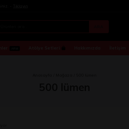
iniz. -
Tıklayın
ARA
nler
Atölye Setleri
Hakkımızda
İletişim
ARM
Anasayfa
/
Mağaza
/
500 lümen
500 lümen
iyor