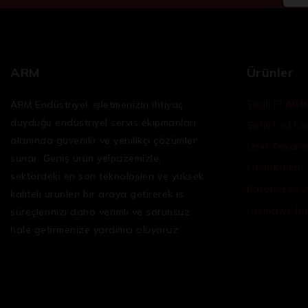
ARM
Ürünler
Şarjlı El Aletl
ARM Endüstriyel, işletmenizin ihtiyaç
duyduğu
endüstriyel servis ekipmanları
Şarjlı Led L
alanında güvenilir ve yenilikçi çözümler
Özel Tasarım 
sunar. Geniş ürün yelpazemizle,
Cırcır Kolları
sektördeki en son teknolojileri ve yüksek
Batarya ve 
kaliteli ürünleri bir araya getirerek iş
Lokma ve Bit
süreçlerinizi daha verimli ve sorunsuz
hale getirmenize yardımcı oluyoruz.