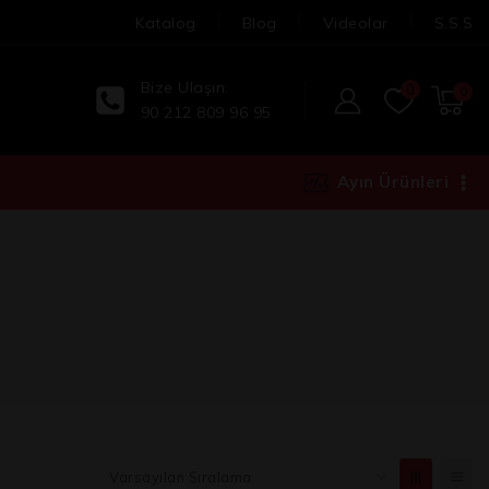
Katalog
Blog
Videolar
S.S.S
Bize Ulaşın:
0
0
90 212 809 96 95
Ayın Ürünleri