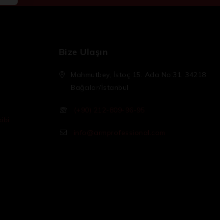
Bize Ulaşın
Mahmutbey, İstoç 15. Ada No:31, 34218
Bağcılar/İstanbul
(+90) 212-809-96-95
ibi
info@armprofessional.com