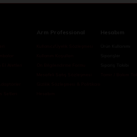
Arm Professional
Hesabım
eri
Kullanıcı/Üyelik Sözleşmesi
Ürün Kullanımı
ambalar
Kullanım Koşulları
Siparişler
El Aletleri
Ön Bilgilendirme Formu
Sipariş Takibi
Mesafeli Satış Sözleşmesi
Tamir / Bakım Tak
Adaptörler
Gizlilik Sözleşmesi & Politikası
s Setleri
Hesabım