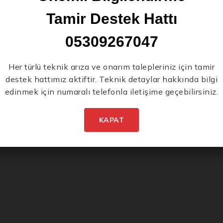
Tamir Destek Hattı
05309267047
Yeni Ürünlerden İlk Siz
Her türlü teknik arıza ve onarım talepleriniz için tamir
destek hattımız aktiftir. Teknik detaylar hakkında bilgi
Haberdar Olun.
edinmek için numaralı telefonla iletişime geçebilirsiniz.
KAPAT
İstenmeyen posta göndermiyoruz! Daha fazla bilgi için
gizlilik politikamızı
okuyun.