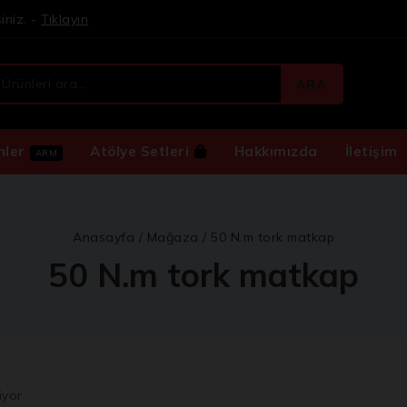
iniz. -
Tıklayın
ARA
nler
Atölye Setleri
Hakkımızda
İletişim
ARM
Anasayfa
/
Mağaza
/
50 N.m tork matkap
50 N.m tork matkap
iyor