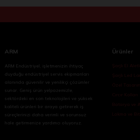
ARM
Ürünler
Şarjlı El Aletl
ARM Endüstriyel, işletmenizin ihtiyaç
duyduğu
endüstriyel servis ekipmanları
Şarjlı Led L
alanında güvenilir ve yenilikçi çözümler
Özel Tasarım 
sunar. Geniş ürün yelpazemizle,
Cırcır Kolları
sektördeki en son teknolojileri ve yüksek
Batarya ve 
kaliteli ürünleri bir araya getirerek iş
Lokma ve Bit
süreçlerinizi daha verimli ve sorunsuz
hale getirmenize yardımcı oluyoruz.