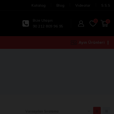
Katalog
Blog
Videolar
S.S.S
Bize Ulaşın:
0
0
90 212 809 96 95
Ayın Ürünleri