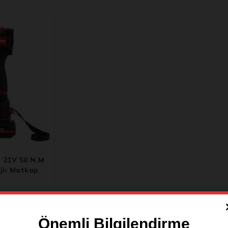
 21V 50 N.m
jlı Matkap
Önemli Bilgilendirme