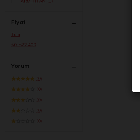
ARM TİTAN
(1)
Fiyat
Tüm
₺
0
–
₺
22.400
Yorum
(0)
(0)
(0)
(0)
(0)