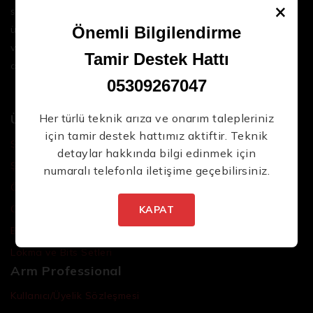
×
sektördeki en son teknolojileri ve yüksek kaliteli
ürünleri bir araya getirerek iş süreçlerinizi daha
Önemli Bilgilendirme
verimli ve sorunsuz hale getirmenize yardımcı
Tamir Destek Hattı
oluyoruz.
05309267047
Ürünler
Her türlü teknik arıza ve onarım talepleriniz
için tamir destek hattımız aktiftir. Teknik
Şarjlı El Aletleri
detaylar hakkında bilgi edinmek için
Şarjlı Led Lambalar
numaralı telefonla iletişime geçebilirsiniz.
Özel Tasarım El Aletleri
Cırcır Kolları
KAPAT
Batarya ve Adaptörler
Lokma ve Bits Setleri
Arm Professional
Kullanıcı/Üyelik Sözleşmesi