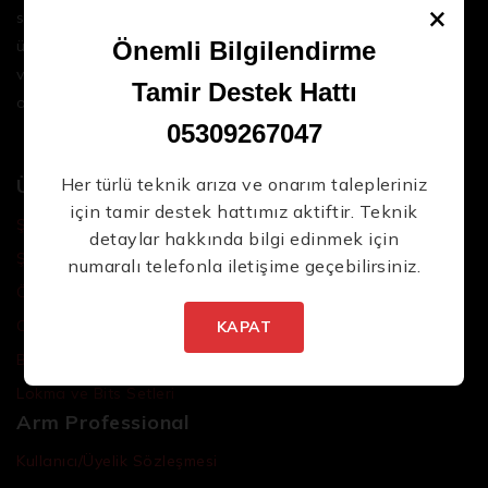
×
sektördeki en son teknolojileri ve yüksek kaliteli
ürünleri bir araya getirerek iş süreçlerinizi daha
Önemli Bilgilendirme
verimli ve sorunsuz hale getirmenize yardımcı
Tamir Destek Hattı
oluyoruz.
05309267047
Ürünler
Her türlü teknik arıza ve onarım talepleriniz
için tamir destek hattımız aktiftir. Teknik
Şarjlı El Aletleri
detaylar hakkında bilgi edinmek için
Şarjlı Led Lambalar
numaralı telefonla iletişime geçebilirsiniz.
Özel Tasarım El Aletleri
Cırcır Kolları
KAPAT
Batarya ve Adaptörler
Lokma ve Bits Setleri
Arm Professional
Kullanıcı/Üyelik Sözleşmesi