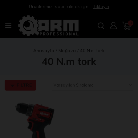
Ürünlerimizi satın almak için -
Tıklayın
0
Anasayfa
/
Mağaza
/
40 N.m tork
40 N.m tork
FILTRE