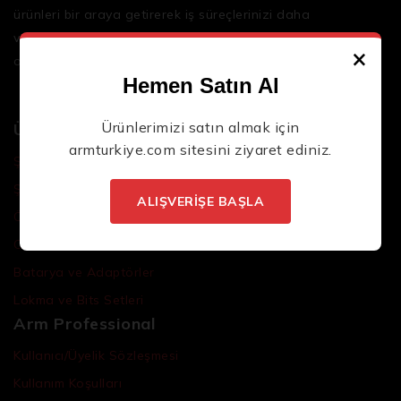
ürünleri bir araya getirerek iş süreçlerinizi daha
verimli ve sorunsuz hale getirmenize yardımcı
×
oluyoruz.
Hemen Satın Al
Ürünlerimizi satın almak için
Ürünler
armturkiye.com
sitesini ziyaret ediniz.
Şarjlı El Aletleri
Şarjlı Led Lambalar
ALIŞVERİŞE BAŞLA
Özel Tasarım El Aletleri
Cırcır Kolları
Batarya ve Adaptörler
Lokma ve Bits Setleri
Arm Professional
Kullanıcı/Üyelik Sözleşmesi
Kullanım Koşulları