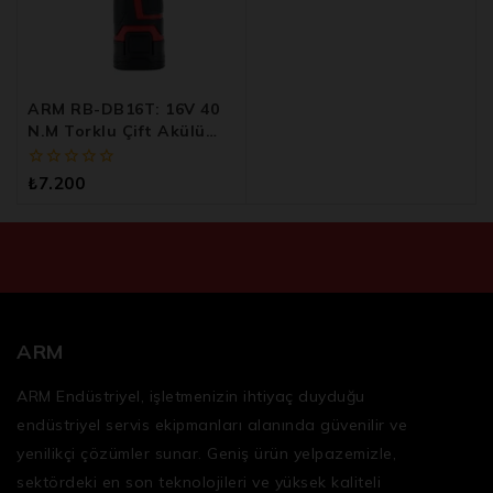
ARM RB-DB16T: 16V 40
N.m Torklu Çift Akülü
Şarjlı Vidalama Ve Delme
Makinesi
0
₺
7.200
5
üzerinden
ARM
ARM Endüstriyel, işletmenizin ihtiyaç duyduğu
endüstriyel servis ekipmanları
alanında güvenilir ve
yenilikçi çözümler sunar. Geniş ürün yelpazemizle,
sektördeki en son teknolojileri ve yüksek kaliteli