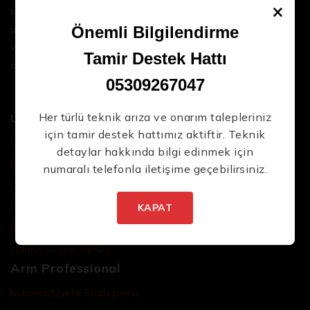
×
sektördeki en son teknolojileri ve yüksek kaliteli
ürünleri bir araya getirerek iş süreçlerinizi daha
Önemli Bilgilendirme
verimli ve sorunsuz hale getirmenize yardımcı
Tamir Destek Hattı
oluyoruz.
05309267047
Ürünler
Her türlü teknik arıza ve onarım talepleriniz
için tamir destek hattımız aktiftir. Teknik
Şarjlı El Aletleri
detaylar hakkında bilgi edinmek için
Şarjlı Led Lambalar
numaralı telefonla iletişime geçebilirsiniz.
Özel Tasarım El Aletleri
Cırcır Kolları
KAPAT
Batarya ve Adaptörler
Lokma ve Bits Setleri
Arm Professional
Kullanıcı/Üyelik Sözleşmesi