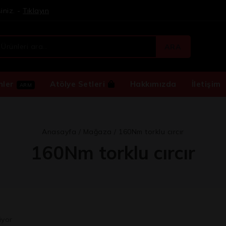
iniz. -
Tıklayın
ARA
nler
Atölye Setleri
Hakkımızda
İletişim
ARM
Anasayfa
/
Mağaza
/
160Nm torklu cırcır
160Nm torklu cırcır
iyor