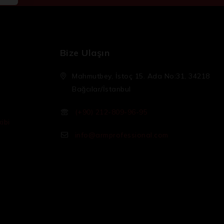
Bize Ulaşın
Mahmutbey, İstoç 15. Ada No:31, 34218
Bağcılar/İstanbul
(+90) 212-809-96-95
ibi
info@armprofessional.com