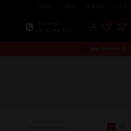
Katalog
Blog
Videolar
S.S.S
Bize Ulaşın:
0
0
90 212 809 96 95
Ayın Ürünleri