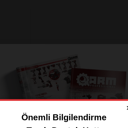
00AL 1/2″
rsüz Şarjlı
Önemli Bilgilendirme