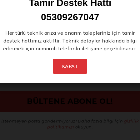
Tamir Destek Hattı
05309267047
Yeni Ürünlerden İlk
Her türlü teknik arıza ve onarım talepleriniz için tamir
destek hattımız aktiftir. Teknik detaylar hakkında bilgi
Siz Haberdar Olun.
edinmek için numaralı telefonla iletişime geçebilirsiniz.
KAPAT
İstenmeyen posta göndermiyoruz! Daha fazla bilgi için
gizlilik
politikamızı
okuyun.