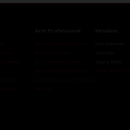
Arm Professional
Hesabım
eri
Kullanıcı/Üyelik Sözleşmesi
Ürün Kullanımı
ambalar
Kullanım Koşulları
Siparişler
El Aletleri
Ön Bilgilendirme Formu
Sipariş Takibi
Mesafeli Satış Sözleşmesi
Tamir / Bakım Tak
Adaptörler
Gizlilik Sözleşmesi & Politikası
s Setleri
Hesabım