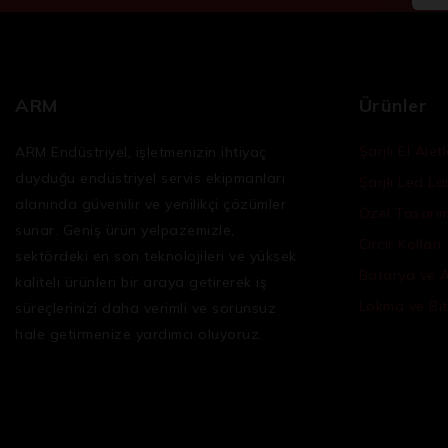
ARM
Ürünler
Şarjlı El Aletl
ARM Endüstriyel, işletmenizin ihtiyaç
duyduğu
endüstriyel servis ekipmanları
Şarjlı Led L
alanında güvenilir ve yenilikçi çözümler
Özel Tasarım 
sunar. Geniş ürün yelpazemizle,
Cırcır Kolları
sektördeki en son teknolojileri ve yüksek
Batarya ve 
kaliteli ürünleri bir araya getirerek iş
Lokma ve Bit
süreçlerinizi daha verimli ve sorunsuz
hale getirmenize yardımcı oluyoruz.