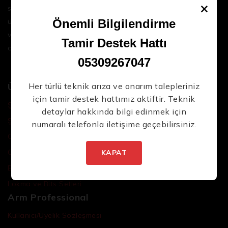
×
sektördeki en son teknolojileri ve yüksek kaliteli
ürünleri bir araya getirerek iş süreçlerinizi daha
Önemli Bilgilendirme
verimli ve sorunsuz hale getirmenize yardımcı
Tamir Destek Hattı
oluyoruz.
05309267047
Ürünler
Her türlü teknik arıza ve onarım talepleriniz
için tamir destek hattımız aktiftir. Teknik
Şarjlı El Aletleri
detaylar hakkında bilgi edinmek için
Şarjlı Led Lambalar
numaralı telefonla iletişime geçebilirsiniz.
Özel Tasarım El Aletleri
Cırcır Kolları
KAPAT
Batarya ve Adaptörler
Lokma ve Bits Setleri
Arm Professional
Kullanıcı/Üyelik Sözleşmesi