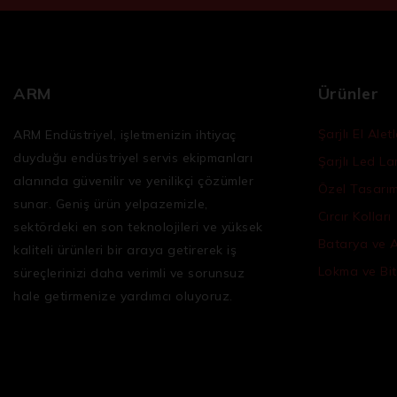
ARM
Ürünler
Şarjlı El Aletl
ARM Endüstriyel, işletmenizin ihtiyaç
duyduğu
endüstriyel servis ekipmanları
Şarjlı Led L
alanında güvenilir ve yenilikçi çözümler
Özel Tasarım 
sunar. Geniş ürün yelpazemizle,
Cırcır Kolları
sektördeki en son teknolojileri ve yüksek
Batarya ve 
kaliteli ürünleri bir araya getirerek iş
Lokma ve Bit
süreçlerinizi daha verimli ve sorunsuz
hale getirmenize yardımcı oluyoruz.