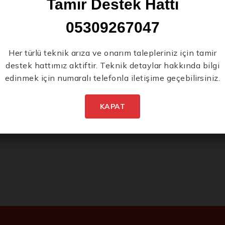
Tamir Destek Hattı
05309267047
Yeni Ürünlerden İlk Siz
Her türlü teknik arıza ve onarım talepleriniz için tamir
destek hattımız aktiftir. Teknik detaylar hakkında bilgi
Haberdar Olun.
edinmek için numaralı telefonla iletişime geçebilirsiniz.
KAPAT
İstenmeyen posta göndermiyoruz! Daha fazla bilgi için
gizlilik politikamızı
okuyun.