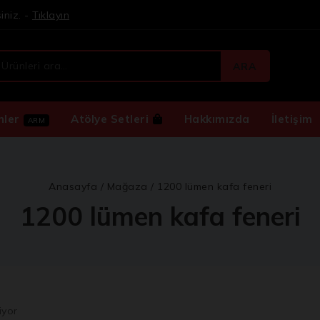
iniz. -
Tıklayın
ARA
nler
Atölye Setleri
Hakkımızda
İletişim
ARM
Anasayfa
/
Mağaza
/
1200 lümen kafa feneri
1200 lümen kafa feneri
iyor