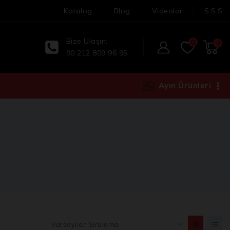
Katalog
Blog
Videolar
S.S.S
Bize Ulaşın:
0
0
90 212 809 96 95
Ayın Ürünleri