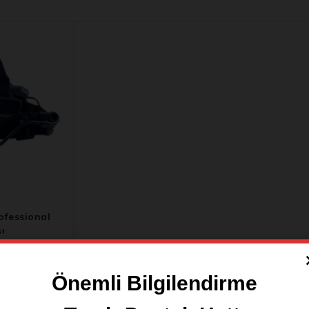
fessional
ı
Önemli Bilgilendirme