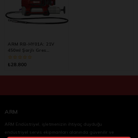
ARM RB-HY01A: 21V
450ml Şarjlı Gres
Pompası
0
₺
28.800
5
üzerinden
ARM
ARM Endüstriyel, işletmenizin ihtiyaç duyduğu
endüstriyel servis ekipmanları
alanında güvenilir ve