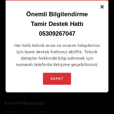
yenilikçi çözümler sunar. Geniş ürün yelpazemizle,
×
sektördeki en son teknolojileri ve yüksek kaliteli
Önemli Bilgilendirme
ürünleri bir araya getirerek iş süreçlerinizi daha
verimli ve sorunsuz hale getirmenize yardımcı
Tamir Destek Hattı
oluyoruz.
05309267047
Her türlü teknik arıza ve onarım talepleriniz
Ürünler
için tamir destek hattımız aktiftir. Teknik
Şarjlı El Aletleri
detaylar hakkında bilgi edinmek için
numaralı telefonla iletişime geçebilirsiniz.
Şarjlı Led Lambalar
Özel Tasarım El Aletleri
KAPAT
Cırcır Kolları
Batarya ve Adaptörler
Lokma ve Bits Setleri
Arm Professional
Kullanıcı/Üyelik Sözleşmesi