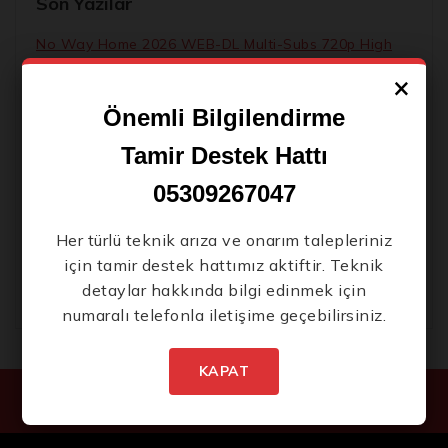
Son Yazılar
No Way Home 2026 WEB-DL Multi-Subs 720p High
Speed T𝐨𝐫𝐫ent
×
Tomb Raider I-III Remastered Starring Lara Croft
Önemli Bilgilendirme
2026
Tamir Destek Hattı
Cyberpunk: Edgerunners 2 2026 HDRip Full4K x264
Full Torr𝐞nt
05309267047
Waves Turn 2026 BluRay 7𝟸0𝚙 Multi-Subs 720p
Her türlü teknik arıza ve onarım talepleriniz
Vanishing Point 2026 BDRip MKV Updated Audio
için tamir destek hattımız aktiftir. Teknik
Bolly4u Torrent
detaylar hakkında bilgi edinmek için
numaralı telefonla iletişime geçebilirsiniz.
KAPAT