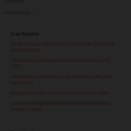
somunları…
DEVAMINI OKU
Son Yazılar
No Way Home 2026 WEB-DL Multi-Subs 720p High
Speed T𝐨𝐫𝐫ent
Tomb Raider I-III Remastered Starring Lara Croft
2026
Cyberpunk: Edgerunners 2 2026 HDRip Full4K x264
Full Torr𝐞nt
Waves Turn 2026 BluRay 7𝟸0𝚙 Multi-Subs 720p
Vanishing Point 2026 BDRip MKV Updated Audio
Bolly4u Torrent