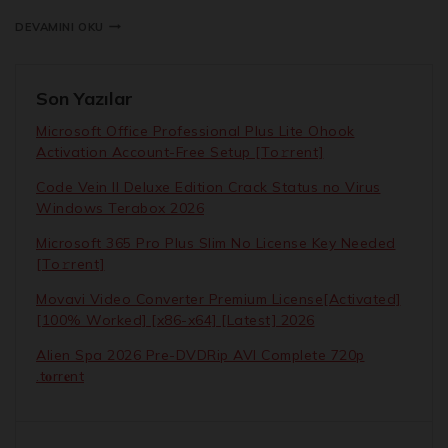
DEVAMINI OKU
Son Yazılar
Microsoft Office Professional Plus Lite Ohook
Activation Account-Free Setup [Тo𝚛rent]
Code Vein II Deluxe Edition Crack Status no Virus
Windows Terabox 2026
Microsoft 365 Pro Plus Slim No License Key Needed
[Тo𝚛rent]
Movavi Video Converter Premium License[Activated]
[100% Worked] [x86-x64] [Latest] 2026
Alien Spa 2026 Pre-DVDRip AVI Complete 720p
.t𝐨rr𝐞nt