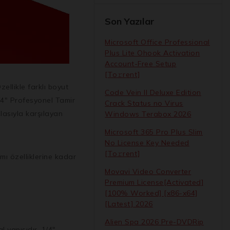
Son Yazılar
Microsoft Office Professional
Plus Lite Ohook Activation
Account-Free Setup
[Тo𝚛rent]
ellikle farklı boyut
Code Vein II Deluxe Edition
1/4″ Profesyonel Tamir
Crack Status no Virus
zlasıyla karşılayan
Windows Terabox 2026
Microsoft 365 Pro Plus Slim
No License Key Needed
[Тo𝚛rent]
ı özelliklerine kadar
Movavi Video Converter
Premium License[Activated]
[100% Worked] [x86-x64]
[Latest] 2026
Alien Spa 2026 Pre-DVDRip
 yapısıdır. 1/4″