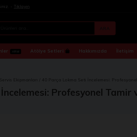
iniz. -
Tıklayın
ARA
nler
Atölye Setleri
Hakkımızda
İletişim
ARM
Servis Ekipmanları
/
40 Parça Lokma Seti İncelemesi: Profesyone
İncelemesi: Profesyonel Tamir