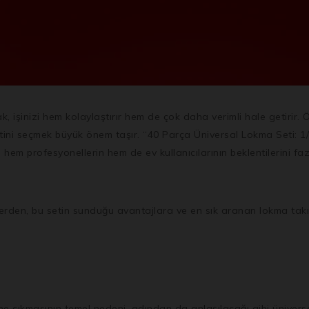
işinizi hem kolaylaştırır hem de çok daha verimli hale getirir. Öz
setini seçmek büyük önem taşır. “40 Parça Üniversal Lokma Seti: 
 hem profesyonellerin hem de ev kullanıcılarının beklentilerini fa
erden, bu setin sunduğu avantajlara ve en sık aranan lokma takım
 çıkmasının temel nedeni, adından da anlaşılacağı gibi üniversal