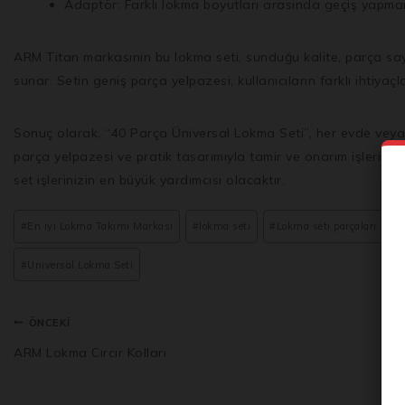
Adaptör: Farklı lokma boyutları arasında geçiş yapman
ARM Titan markasının bu lokma seti, sunduğu kalite, parça sayısı
sunar. Setin geniş parça yelpazesi, kullanıcıların farklı ihtiyaç
Sonuç olarak, “40 Parça Üniversal Lokma Seti”, her evde veya 
parça yelpazesi ve pratik tasarımıyla tamir ve onarım işlerinizi 
set işlerinizin en büyük yardımcısı olacaktır.
#
En iyi Lokma Takımı Markası
#
lokma seti
#
Lokma seti parçaları
#
#
Universal Lokma Seti
ÖNCEKI
ARM Lokma Cırcır Kolları