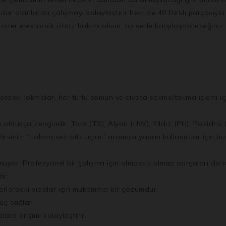
 alanlarda çalışmayı kolaylaştırır hem de 40 farklı parçasıyla 
, ister elektronik cihaz bakımı olsun, bu setle karşılaşabileceğini
lerdeki lokmalar, her türlü somun ve cıvata sökme/takma işlemi i
oldukça zengindir. Torx (TX), Alyan (HW), Yıldız (PH), Pozidriv 
bilirsiniz. “Lokma seti bits uçlar” araması yapan kullanıcılar için bu
uyor. Profesyonel bir çalışma için olmazsa olmaz parçaları da iç
ir.
erlerdeki vidalar için mükemmel bir çözümdür.
üç sağlar.
ra erişimi kolaylaştırır.