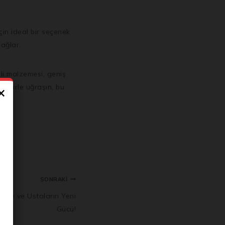
çin ideal bir seçenek
sağlar.
li malzemesi, geniş
 tamirle uğraşın, bu
×
ı
SONRAKI
erin ve Ustaların Yeni
Gücü!