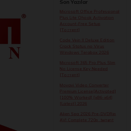
Son Yazılar
Microsoft Office Professional
Plus Lite Ohook Activation
Account-Free Setup
[Тo𝚛rent]
Code Vein II Deluxe Edition
Crack Status no Virus
Windows Terabox 2026
Microsoft 365 Pro Plus Slim
No License Key Needed
[Тo𝚛rent]
Movavi Video Converter
Premium License[Activated]
[100% Worked] [x86-x64]
[Latest] 2026
Alien Spa 2026 Pre-DVDRip
AVI Complete 720p .t𝐨rr𝐞nt