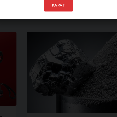
KAPAT
İstenmeyen posta göndermiyoruz! Daha fazla bilgi için
gizlilik politikamızı
okuyun.