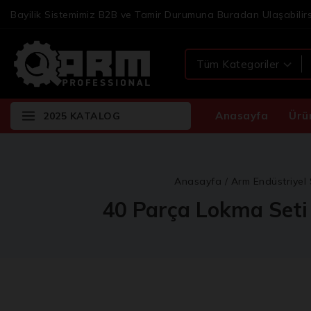
Bayilik Sistemimiz B2B ve Tamir Durumuna Buradan Ulaşabilirs
Anasayfa
Ürü
2025 KATALOG
Anasayfa
/
Arm Endüstriyel 
40 Parça Lokma Seti 