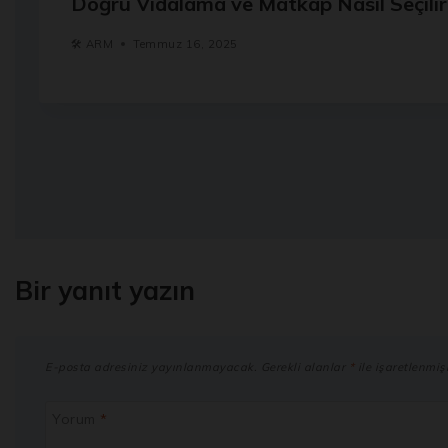
Doğru Vidalama ve Matkap Nasıl Seçilir
🛠️
ARM
Temmuz 16, 2025
Bir yanıt yazın
E-posta adresiniz yayınlanmayacak.
Gerekli alanlar
*
ile işaretlenmişl
Yorum
*