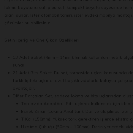
lokma boyutuna sahip bu set, kompakt boyutu sayesinde hem dar
alanı sunar. İster otomobil tamiri, ister evdeki mobilya montajı
çözümler bulabilirsiniz.
Setin İçeriği ve Öne Çıkan Özellikleri
13 Adet Soket (4mm – 14mm): En sık kullanılan metrik ölçü
sunar.
21 Adet Bits Soket: Bu set, tornavida uçları konusunda da 
farklı tipteki uçlarla, özel başlıklı vidalarla kolayca çalışa
avantajdır.
Diğer Parçalar: Set, sadece lokma ve bits uçlarından oluşm
Tornavida Adaptörü: Bits uçlarını kullanmak için ideald
Esnek Zincir (Lokma Anahtarı): Dar ve ulaşılması zor y
T Kol (150mm): Yüksek tork gerektiren işlerde ekstra g
Uzatma Çubuğu (50mm – 100mm): Derin yerlerdeki vidala