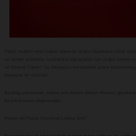
Tamir, tadilat veya bakım işlerinde doğru ekipmana sahip olmak, 
ve tipteki vidalarla, cıvatalarla uğraşanlar için doğru lokma 
ve Onarım Takımı”, bu ihtiyaçları karşılamak üzere tasarlanmış,
kapsamlı bir üründür.
Bu blog yazımızda, lokma seti alırken dikkat etmeniz gerekenl
birçok konuya değineceğiz.
Neden 40 Parça Üniversal Lokma Seti?
Piyasada birçok lokma takımı bulunmasına rağmen, bu setin öne