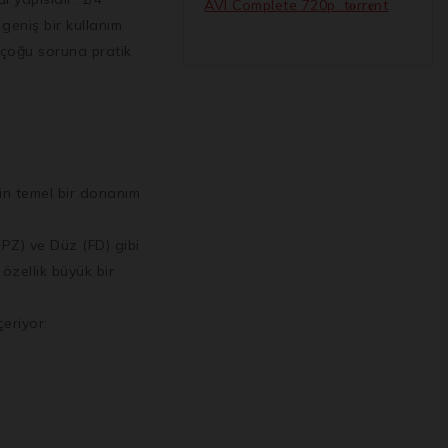
AVI Complete 720p .t𝐨rr𝐞nt
geniş bir kullanım
z çoğu soruna pratik
çin temel bir donanım
(PZ) ve Düz (FD) gibi
 özellik büyük bir
eriyor: