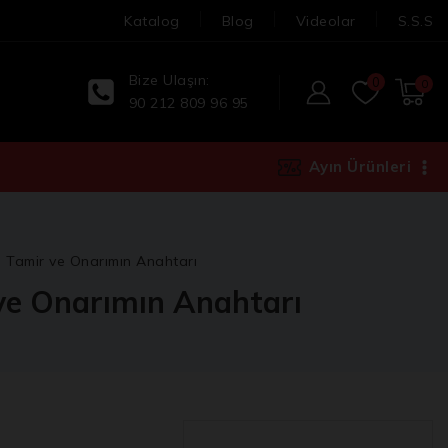
Katalog
Blog
Videolar
S.S.S
Bize Ulaşın:
0
0
90 212 809 96 95
Ayın Ürünleri
l Tamir ve Onarımın Anahtarı
 ve Onarımın Anahtarı