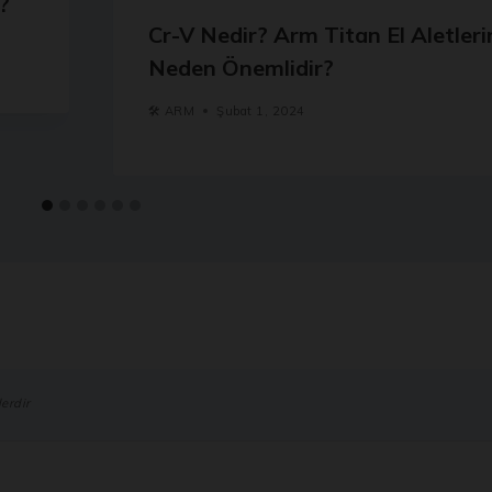
?
Cr-V Nedir? Arm Titan El Aletler
Neden Önemlidir?
🛠️
ARM
Şubat 1, 2024
erdir