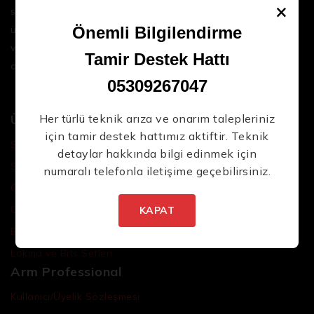
×
sektördeki en son teknolojileri ve yüksek kaliteli
ürünleri bir araya getirerek iş süreçlerinizi daha
Önemli Bilgilendirme
verimli ve sorunsuz hale getirmenize yardımcı
Tamir Destek Hattı
oluyoruz.
05309267047
Ürünler
Her türlü teknik arıza ve onarım talepleriniz
için tamir destek hattımız aktiftir. Teknik
Şarjlı El Aletleri
detaylar hakkında bilgi edinmek için
Şarjlı Led Lambalar
numaralı telefonla iletişime geçebilirsiniz.
Özel Tasarım El Aletleri
Cırcır Kolları
KAPAT
Batarya ve Adaptörler
Lokma ve Bits Setleri
Arm Professional
Kullanıcı/Üyelik Sözleşmesi