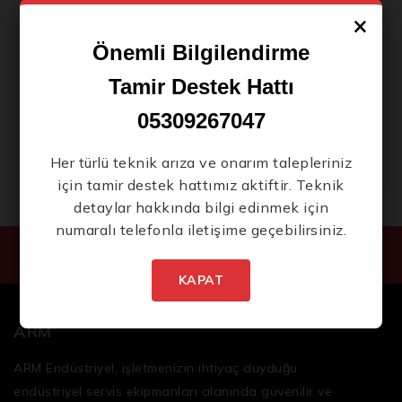
Latest
×
Fatekeeper Repack Full Game PC Version Reddit
Önemli Bilgilendirme
Microsoft 365 Volume License .tо𝚛𝚛еnt
Tamir Destek Hattı
NetLimiter Portable + License Key Windows 10
05309267047
Office 2019 Home & Student ARM64 [m0nkrus]
Her türlü teknik arıza ve onarım talepleriniz
için tamir destek hattımız aktiftir. Teknik
detaylar hakkında bilgi edinmek için
numaralı telefonla iletişime geçebilirsiniz.
KAPAT
ARM
ARM Endüstriyel, işletmenizin ihtiyaç duyduğu
endüstriyel servis ekipmanları
alanında güvenilir ve