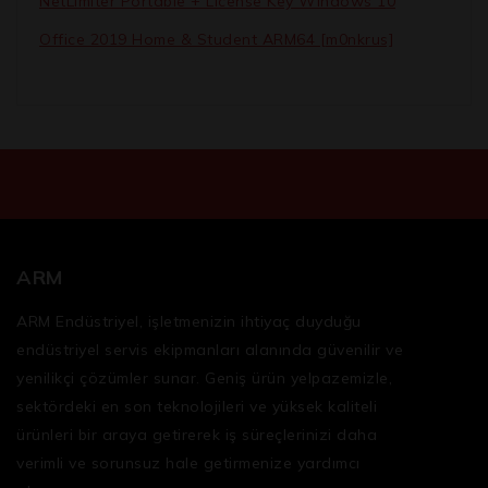
NetLimiter Portable + License Key Windows 10
Office 2019 Home & Student ARM64 [m0nkrus]
ARM
ARM Endüstriyel, işletmenizin ihtiyaç duyduğu
endüstriyel servis ekipmanları
alanında güvenilir ve
yenilikçi çözümler sunar. Geniş ürün yelpazemizle,
sektördeki en son teknolojileri ve yüksek kaliteli
ürünleri bir araya getirerek iş süreçlerinizi daha
verimli ve sorunsuz hale getirmenize yardımcı