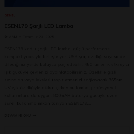
GENEL
ESEN179 Şarjlı LED Lamba
🛠️
ARM
Temmuz 23, 2025
ESEN179 kodlu şarjlı LED lamba, güçlü performansı
kompakt yapısıyla birleştiriyor. USB şarj özelliği sayesinde
dilediğiniz yerde kolayca şarj edebilir, 450 lümenlik etkileyici
ışık gücüyle çevrenizi aydınlatabilirsiniz. Özellikle gizli
sızıntıları veya lekeleri tespit etmenizi sağlayacak 365nm
UV ışık özelliğiyle dikkat çeken bu lamba, profesyonel
kullanımlara da uygun. 800mAH batarya gücüyle uzun
süreli kullanıma imkan tanıyan ESEN179,…
DEVAMINI OKU