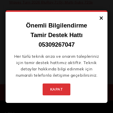
Waves Turn 2026 BluRay 7𝟸0𝚙 Multi-Subs 720p
Vanishing Point 2026 BDRip MKV Updated Audio
×
Bolly4u Torrent
Yeni Ürünlerden İlk Siz Haberdar
Önemli Bilgilendirme
Hogwarts Legacy 2 Bypass Fix FitGirl Repack Direct
Olun.
Link
Tamir Destek Hattı
TeamViewer Portable + Crack (x86-x64) Windows 10
05309267047
.zip
Office 2021 Home & Business Debloated No License
Her türlü teknik arıza ve onarım talepleriniz
Key Needed .tоr𝚛еnt
için tamir destek hattımız aktiftir. Teknik
detaylar hakkında bilgi edinmek için
numaralı telefonla iletişime geçebilirsiniz.
İstenmeyen posta göndermiyoruz! Daha
fazla bilgi için
gizlilik politikamızı
okuyun.
KAPAT