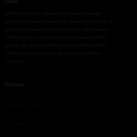
ARM
ARM Endüstriyel, işletmenizin ihtiyaç duyduğu
endüstriyel servis ekipmanları
alanında güvenilir ve
yenilikçi çözümler sunar. Geniş ürün yelpazemizle,
sektördeki en son teknolojileri ve yüksek kaliteli
ürünleri bir araya getirerek iş süreçlerinizi daha
verimli ve sorunsuz hale getirmenize yardımcı
oluyoruz.
Ürünler
Şarjlı El Aletleri
Şarjlı Led Lambalar
Özel Tasarım El Aletleri
Cırcır Kolları
Batarya ve Adaptörler