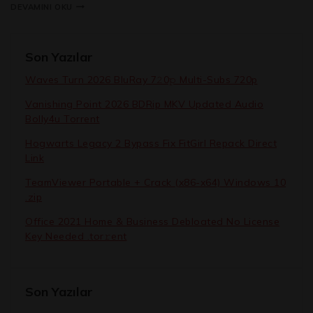
DEVAMINI OKU
Son Yazılar
Waves Turn 2026 BluRay 7𝟸0𝚙 Multi-Subs 720p
Vanishing Point 2026 BDRip MKV Updated Audio
Bolly4u Torrent
Hogwarts Legacy 2 Bypass Fix FitGirl Repack Direct
Link
TeamViewer Portable + Crack (x86-x64) Windows 10
.zip
Office 2021 Home & Business Debloated No License
Key Needed .tоr𝚛еnt
Son Yazılar