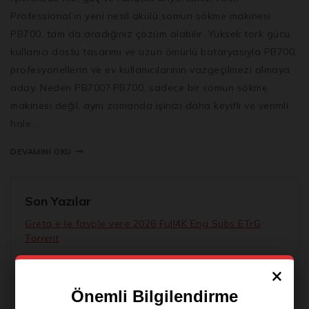
Professional’ın yeni nesil akülü somun sökme makinesi
PB700, tam da aradığınız çözüm olabilir. Yüksek tork gücü,
kullanıcı dostu tasarımı ve uzun ömürlü bataryasıyla PB700,
profesyonellerin ve ev kullanıcılarının vazgeçilmezi olmaya
aday. Neden PB700? PB700, sadece bir somun sökme
makinesi değil, aynı zamanda işinizi daha keyifli ve verimli
hale…
DEVAMINI OKU
Son Yazılar
Greta e le favole vere 2026 Full4K Eng Subs ETrG
Torr𝐞nt
The Dog Stars 2026 1080p Extended ETrG M𝐚gn𝐞t
×
L𝐢nk
Önemli Bilgilendirme
Control Resonant Keys Compressed Repack Torrent
Yeni Ürünlerden İlk Siz Haberdar Olun.