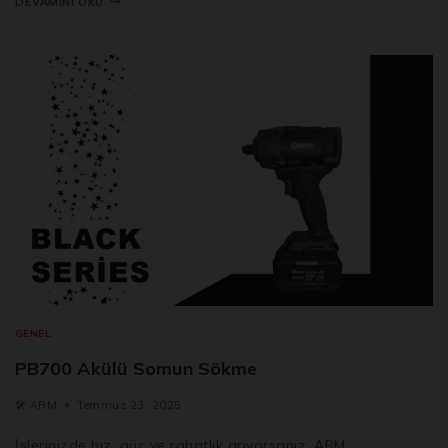
DEVAMINI OKU
GENEL
PB700 Akülü Somun Sökme
🛠️
ARM
Temmuz 23, 2025
İşlerinizde hız, güç ve rahatlık arıyorsanız, ARM