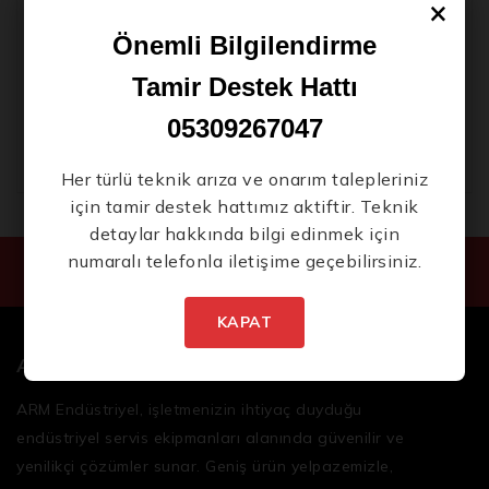
×
Wolfenstein II: The New Colossus Keys ElAmigos
Release Torrent
Önemli Bilgilendirme
Yeni Ürünlerden İlk Siz Haberdar Olun.
Microsoft Office LTSC Newest Release Dоwnlоad
Tamir Destek Hattı
Torrent
05309267047
V-Ray Portable + Product Key Universal [Stable]
Her türlü teknik arıza ve onarım talepleriniz
için tamir destek hattımız aktiftir. Teknik
detaylar hakkında bilgi edinmek için
numaralı telefonla iletişime geçebilirsiniz.
İstenmeyen posta göndermiyoruz! Daha fazla bilgi
için
gizlilik politikamızı
okuyun.
KAPAT
ARM
ARM Endüstriyel, işletmenizin ihtiyaç duyduğu
endüstriyel servis ekipmanları
alanında güvenilir ve
yenilikçi çözümler sunar. Geniş ürün yelpazemizle,