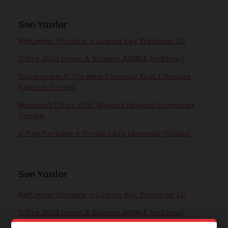
Son Yazılar
NetLimiter Portable + License Key Windows 10
Office 2019 Home & Student ARM64 [m0nkrus]
Wolfenstein II: The New Colossus Keys ElAmigos
Release Torrent
Microsoft Office LTSC Newest Release Dоwnlоad
Torrent
V-Ray Portable + Product Key Universal [Stable]
Son Yazılar
NetLimiter Portable + License Key Windows 10
Office 2019 Home & Student ARM64 [m0nkrus]