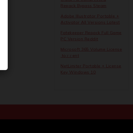
Repack Bypass Steam
Adobe Illustrator Portable +
Activator All Versions Latest
Fatekeeper Repack Full Game
PC Version Reddit
Microsoft 365 Volume License
.tо𝚛𝚛еnt
NetLimiter Portable + License
Key Windows 10