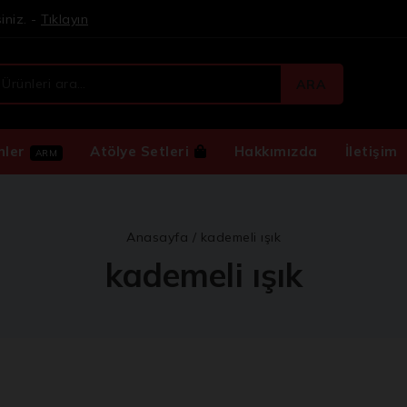
iniz. -
Tıklayın
ARA
nler
Atölye Setleri
Hakkımızda
İletişim
ARM
Anasayfa
/
kademeli ışık
kademeli ışık