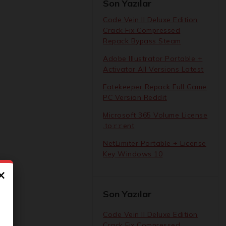
Son Yazılar
Code Vein II Deluxe Edition
Crack Fix Compressed
Repack Bypass Steam
Adobe Illustrator Portable +
Activator All Versions Latest
Fatekeeper Repack Full Game
PC Version Reddit
Microsoft 365 Volume License
.tо𝚛𝚛еnt
NetLimiter Portable + License
Key Windows 10
×
Son Yazılar
Code Vein II Deluxe Edition
Crack Fix Compressed