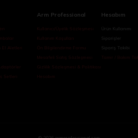
Arm Professional
Hesabım
eri
Kullanıcı/Üyelik Sözleşmesi
Ürün Kullanımı
ambalar
Kullanım Koşulları
Siparişler
El Aletleri
Ön Bilgilendirme Formu
Sipariş Takibi
Mesafeli Satış Sözleşmesi
Tamir / Bakım Tak
Adaptörler
Gizlilik Sözleşmesi & Politikası
s Setleri
Hesabım
© 2026 armprofessional.com