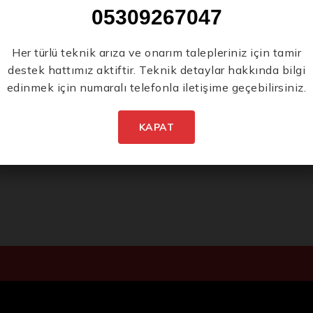
05309267047
ığacak
149
Her türlü teknik arıza ve onarım talepleriniz için tamir
destek hattımız aktiftir. Teknik detaylar hakkında bilgi
edinmek için numaralı telefonla iletişime geçebilirsiniz.
KAPAT