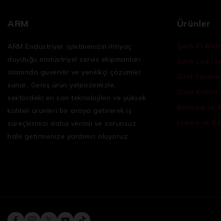
ARM
Ürünler
Şarjlı El Aletl
ARM Endüstriyel, işletmenizin ihtiyaç
duyduğu
endüstriyel servis ekipmanları
Şarjlı Led L
alanında güvenilir ve yenilikçi çözümler
Özel Tasarım 
sunar. Geniş ürün yelpazemizle,
Cırcır Kolları
sektördeki en son teknolojileri ve yüksek
Batarya ve 
kaliteli ürünleri bir araya getirerek iş
Lokma ve Bit
süreçlerinizi daha verimli ve sorunsuz
hale getirmenize yardımcı oluyoruz.