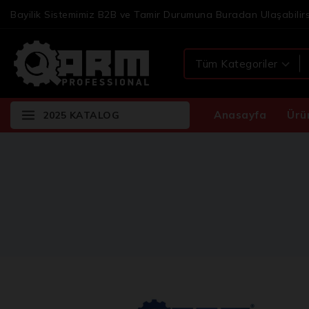
Bayilik Sistemimiz B2B ve Tamir Durumuna Buradan Ulaşabilirs
Anasayfa
Ürü
2025 KATALOG