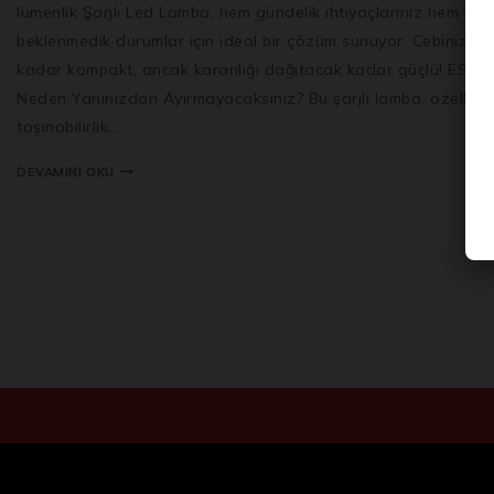
lümenlik Şarjlı Led Lamba, hem gündelik ihtiyaçlarınız hem de
beklenmedik durumlar için ideal bir çözüm sunuyor. Cebinize s
kadar kompakt, ancak karanlığı dağıtacak kadar güçlü! ESEN
Neden Yanınızdan Ayırmayacaksınız? Bu şarjlı lamba, özellikle
taşınabilirlik…
DEVAMINI OKU