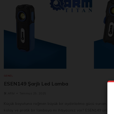
GENEL
ESEN149 Şarjlı Led Lamba
🛠️
ARM
Temmuz 25, 2025
Küçük boyutuna rağmen büyük bir aydınlatma gücü sunan, taş
kolay ve pratik bir lambaya mı ihtiyacınız var? ESEN149 ürün 