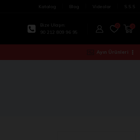
Katalog
Blog
Videolar
S.S.S
Bize Ulaşın:
0
0
90 212 809 96 95
Ayın Ürünleri