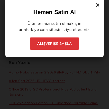
Yeni Ürünlerden İlk Siz Haberdar Olun.
×
Ao no Hako Season 2 2026 BluRay Full HD DD5.1 Yify
Hemen Satın Al
Alien Spa 2026 HD HEVC .torrent
Office 2019 LTSC Professional Plus x86 Latest Build
Ürünlerimizi satın almak için
.tоr𝚛еnt
armturkiye.com
sitesini ziyaret ediniz.
F1® 25 Season Edition Full Unlocked Portable Game
Return of the Obra Dinn Crack Status Clean Reddit
ALIŞVERİŞE BAŞLA
İstenmeyen posta göndermiyoruz! Daha fazla bilgi
için
gizlilik politikamızı
okuyun.
Son Yazılar
Ao no Hako Season 2 2026 BluRay Full HD DD5.1 Yify
Alien Spa 2026 HD HEVC .torrent
Office 2019 LTSC Professional Plus x86 Latest Build
.tоr𝚛еnt
F1® 25 Season Edition Full Unlocked Portable Game