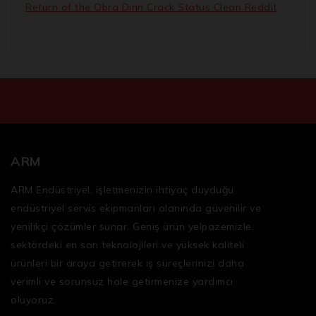
Return of the Obra Dinn Crack Status Clean Reddit
ARM
ARM Endüstriyel, işletmenizin ihtiyaç duyduğu
endüstriyel servis ekipmanları
alanında güvenilir ve
yenilikçi çözümler sunar. Geniş ürün yelpazemizle,
sektördeki en son teknolojileri ve yüksek kaliteli
ürünleri bir araya getirerek iş süreçlerinizi daha
verimli ve sorunsuz hale getirmenize yardımcı
oluyoruz.