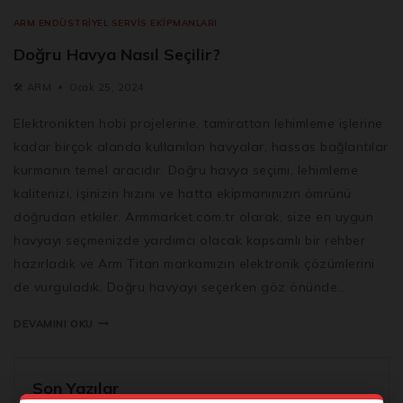
ARM ENDÜSTRIYEL SERVIS EKIPMANLARI
Doğru Havya Nasıl Seçilir?
🛠️
ARM
Ocak 25, 2024
Elektronikten hobi projelerine, tamirattan lehimleme işlerine
kadar birçok alanda kullanılan havyalar, hassas bağlantılar
kurmanın temel aracıdır. Doğru havya seçimi, lehimleme
kalitenizi, işinizin hızını ve hatta ekipmanınızın ömrünü
doğrudan etkiler. Armmarket.com.tr olarak, size en uygun
havyayı seçmenizde yardımcı olacak kapsamlı bir rehber
hazırladık ve Arm Titan markamızın elektronik çözümlerini
de vurguladık. Doğru havyayı seçerken göz önünde…
DEVAMINI OKU
Son Yazılar