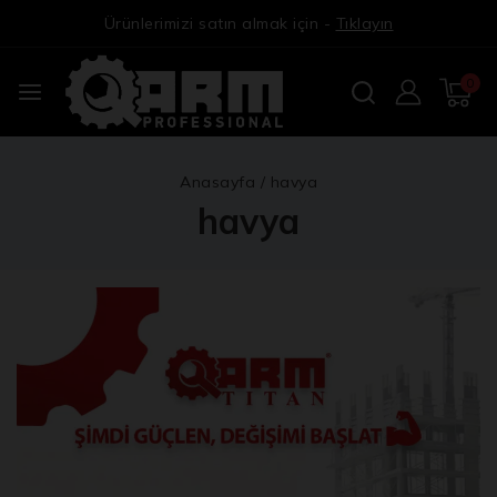
Ürünlerimizi satın almak için -
Tıklayın
0
Anasayfa
/
havya
havya