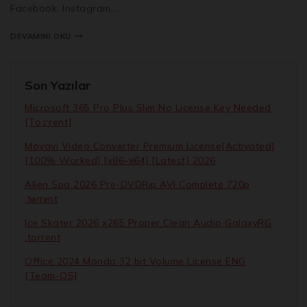
Facebook, Instagram,…
DEVAMINI OKU
Son Yazılar
Microsoft 365 Pro Plus Slim No License Key Needed
[Тo𝚛rent]
Movavi Video Converter Premium License[Activated]
[100% Worked] [x86-x64] [Latest] 2026
Alien Spa 2026 Pre-DVDRip AVI Complete 720p
.t𝐨rr𝐞nt
Ice Skater 2026 x265 Proper Clean Audio GalaxyRG
.torrent
Office 2024 Mondo 32 bit Volume License ENG
[Team-OS]