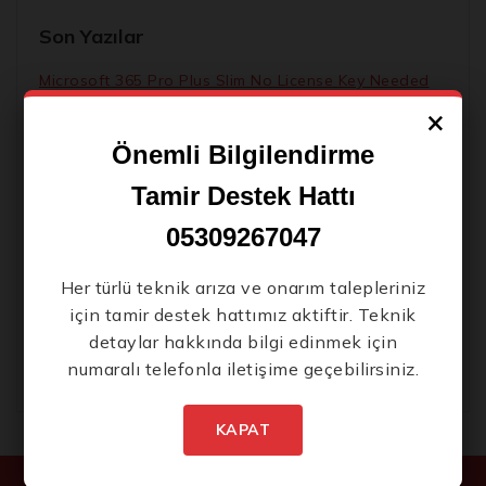
Son Yazılar
Microsoft 365 Pro Plus Slim No License Key Needed
[Тo𝚛rent]
×
Movavi Video Converter Premium License[Activated]
Önemli Bilgilendirme
[100% Worked] [x86-x64] [Latest] 2026
Tamir Destek Hattı
Alien Spa 2026 Pre-DVDRip AVI Complete 720p
.t𝐨rr𝐞nt
05309267047
Ice Skater 2026 x265 Proper Clean Audio GalaxyRG
.torrent
Her türlü teknik arıza ve onarım talepleriniz
için tamir destek hattımız aktiftir. Teknik
Office 2024 Mondo 32 bit Volume License ENG
detaylar hakkında bilgi edinmek için
[Team-OS]
numaralı telefonla iletişime geçebilirsiniz.
KAPAT