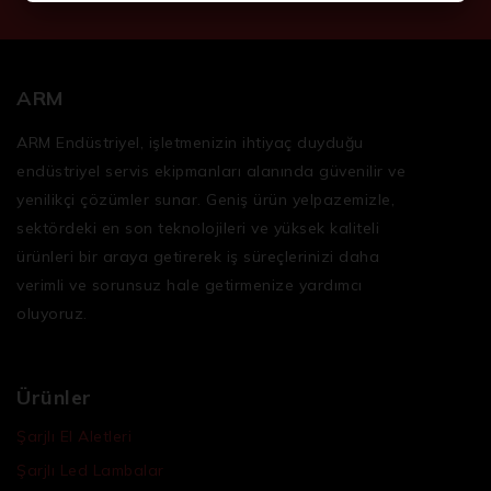
ARM
ARM Endüstriyel, işletmenizin ihtiyaç duyduğu
endüstriyel servis ekipmanları
alanında güvenilir ve
yenilikçi çözümler sunar. Geniş ürün yelpazemizle,
sektördeki en son teknolojileri ve yüksek kaliteli
ürünleri bir araya getirerek iş süreçlerinizi daha
verimli ve sorunsuz hale getirmenize yardımcı
oluyoruz.
Ürünler
Şarjlı El Aletleri
Şarjlı Led Lambalar