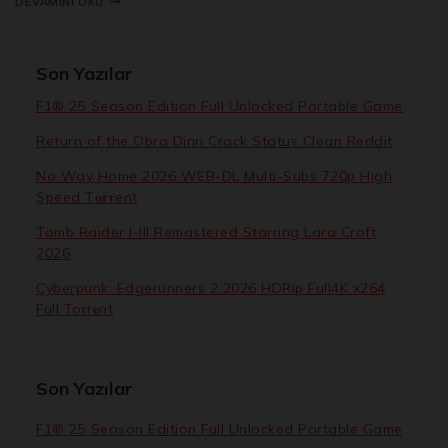
DEVAMINI OKU
Son Yazılar
F1® 25 Season Edition Full Unlocked Portable Game
Return of the Obra Dinn Crack Status Clean Reddit
No Way Home 2026 WEB-DL Multi-Subs 720p High
Speed T𝐨𝐫𝐫ent
Tomb Raider I-III Remastered Starring Lara Croft
2026
Cyberpunk: Edgerunners 2 2026 HDRip Full4K x264
Full Torr𝐞nt
Son Yazılar
F1® 25 Season Edition Full Unlocked Portable Game