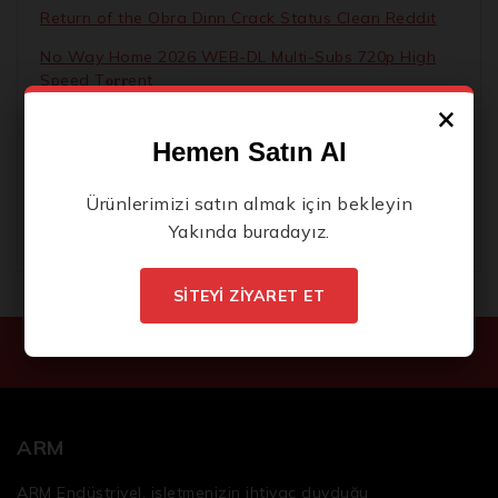
Return of the Obra Dinn Crack Status Clean Reddit
No Way Home 2026 WEB-DL Multi-Subs 720p High
Speed T𝐨𝐫𝐫ent
×
Tomb Raider I-III Remastered Starring Lara Croft
2026
Hemen Satın Al
Cyberpunk: Edgerunners 2 2026 HDRip Full4K x264
Ürünlerimizi satın almak için
bekleyin
Full Torr𝐞nt
Yakında buradayız.
SİTEYİ ZİYARET ET
ARM
ARM Endüstriyel, işletmenizin ihtiyaç duyduğu