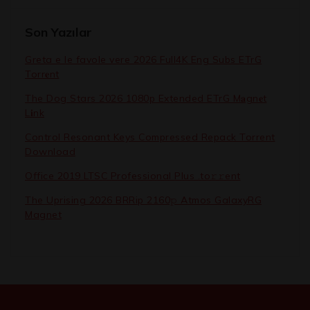
Son Yazılar
Greta e le favole vere 2026 Full4K Eng Subs ETrG
Torr𝐞nt
The Dog Stars 2026 1080p Extended ETrG M𝐚gn𝐞t
L𝐢nk
Control Resonant Keys Compressed Repack Torrent
Download
Office 2019 LTSC Professional Plus .tо𝚛𝚛еnt
The Uprising 2026 BRRip 2160𝚙 Atmos GalaxyRG
Magnet