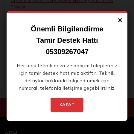
Greta e le favole vere 2026 Full4K Eng Subs ETrG
Torr𝐞nt
×
The Dog Stars 2026 1080p Extended ETrG M𝐚gn𝐞t
L𝐢nk
Önemli Bilgilendirme
Control Resonant Keys Compressed Repack Torrent
Tamir Destek Hattı
Download
05309267047
Office 2019 LTSC Professional Plus .tо𝚛𝚛еnt
The Uprising 2026 BRRip 2160𝚙 Atmos GalaxyRG
Her türlü teknik arıza ve onarım talepleriniz
Magnet
için tamir destek hattımız aktiftir. Teknik
detaylar hakkında bilgi edinmek için
numaralı telefonla iletişime geçebilirsiniz.
KAPAT
ARM