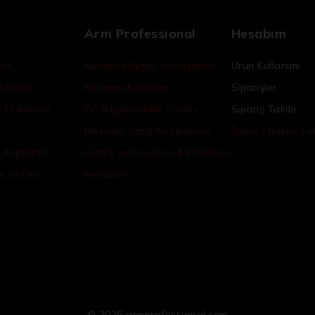
Arm Professional
Hesabım
eri
Kullanıcı/Üyelik Sözleşmesi
Ürün Kullanımı
ambalar
Kullanım Koşulları
Siparişler
El Aletleri
Ön Bilgilendirme Formu
Sipariş Takibi
Mesafeli Satış Sözleşmesi
Tamir / Bakım Tak
Adaptörler
Gizlilik Sözleşmesi & Politikası
s Setleri
Hesabım
© 2026 armprofessional.com