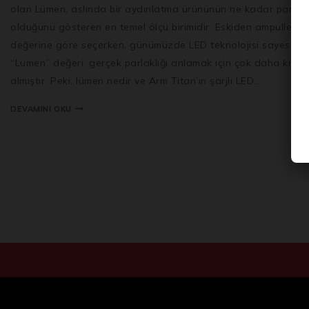
olan Lümen, aslında bir aydınlatma ürününün ne kadar parlak
olduğunu gösteren en temel ölçü birimidir. Eskiden ampulleri 
değerine göre seçerken, günümüzde LED teknolojisi sayesinde
“Lümen” değeri, gerçek parlaklığı anlamak için çok daha kritik 
almıştır. Peki, lümen nedir ve Arm Titan’ın şarjlı LED…
DEVAMINI OKU