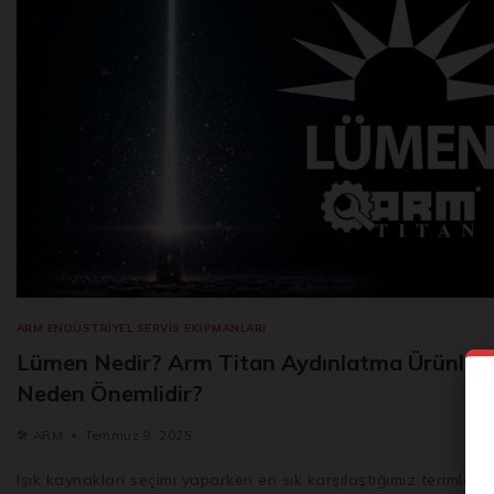
ARM ENDÜSTRIYEL SERVIS EKIPMANLARI
Lümen Nedir? Arm Titan Aydınlatma Ürünler
Neden Önemlidir?
🛠️
ARM
Temmuz 9, 2025
Işık kaynakları seçimi yaparken en sık karşılaştığımız terimlerde