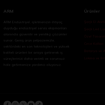
ARM
Ürünler
Şarjlı El Aletl
ARM Endüstriyel, işletmenizin ihtiyaç
duyduğu
endüstriyel servis ekipmanları
Şarjlı Led L
alanında güvenilir ve yenilikçi çözümler
Özel Tasarım 
sunar. Geniş ürün yelpazemizle,
Cırcır Kolları
sektördeki en son teknolojileri ve yüksek
Batarya ve 
kaliteli ürünleri bir araya getirerek iş
Lokma ve Bit
süreçlerinizi daha verimli ve sorunsuz
hale getirmenize yardımcı oluyoruz.