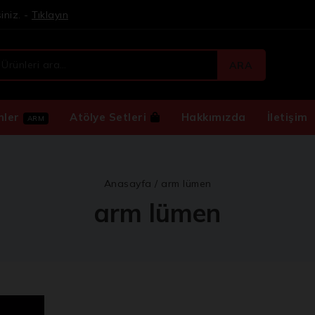
iniz. -
Tıklayın
ARA
nler
Atölye Setleri
Hakkımızda
İletişim
ARM
Anasayfa
/
arm lümen
arm lümen