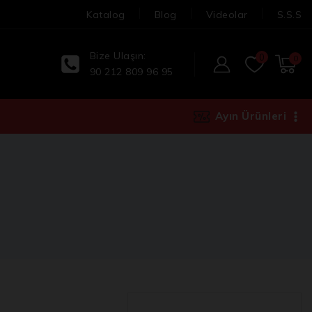
Katalog
Blog
Videolar
S.S.S
Bize Ulaşın:
0
0
90 212 809 96 95
Ayın Ürünleri