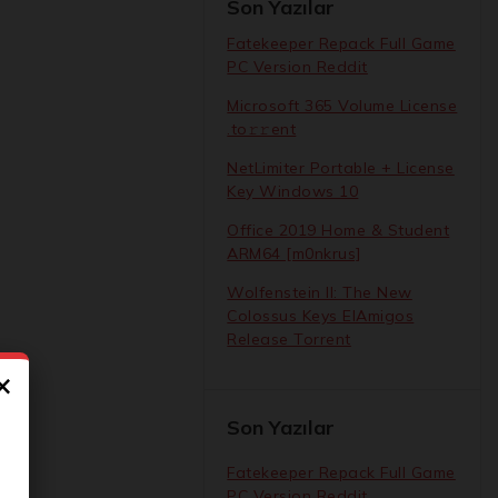
Son Yazılar
Fatekeeper Repack Full Game
PC Version Reddit
Microsoft 365 Volume License
.tо𝚛𝚛еnt
NetLimiter Portable + License
Key Windows 10
Office 2019 Home & Student
ARM64 [m0nkrus]
Wolfenstein II: The New
Colossus Keys ElAmigos
Release Torrent
×
Son Yazılar
Fatekeeper Repack Full Game
PC Version Reddit