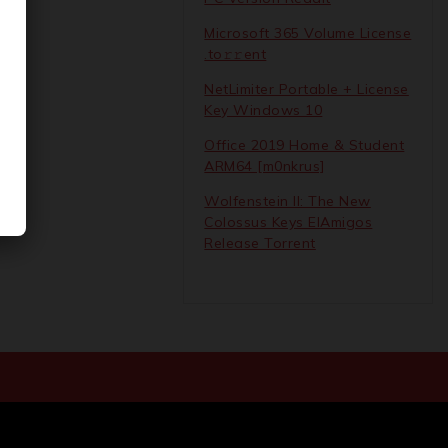
Microsoft 365 Volume License
.tо𝚛𝚛еnt
NetLimiter Portable + License
Key Windows 10
Office 2019 Home & Student
ARM64 [m0nkrus]
Wolfenstein II: The New
Colossus Keys ElAmigos
Release Torrent