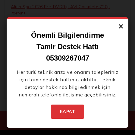
Alien Spa 2026 Pre-DVDRip AVI Complete 720p
.t𝐨rr𝐞nt
×
Ice Skater 2026 x265 Proper Clean Audio GalaxyRG
.torrent
Yeni Ürünlerden İlk Siz Haberdar
Önemli Bilgilendirme
Olun.
Office 2024 Mondo 32 bit Volume License ENG
Tamir Destek Hattı
[Team-OS]
05309267047
WinRAR Crack + Portable [Windows] (x32x64) no
Virus 2026
Her türlü teknik arıza ve onarım talepleriniz
Greta e le favole vere 2026 Full4K Eng Subs ETrG
için tamir destek hattımız aktiftir. Teknik
Torr𝐞nt
detaylar hakkında bilgi edinmek için
numaralı telefonla iletişime geçebilirsiniz.
İstenmeyen posta göndermiyoruz! Daha
fazla bilgi için
gizlilik politikamızı
okuyun.
KAPAT