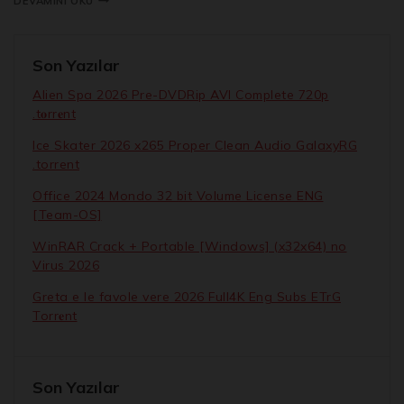
DEVAMINI OKU
Son Yazılar
Alien Spa 2026 Pre-DVDRip AVI Complete 720p
.t𝐨rr𝐞nt
Ice Skater 2026 x265 Proper Clean Audio GalaxyRG
.torrent
Office 2024 Mondo 32 bit Volume License ENG
[Team-OS]
WinRAR Crack + Portable [Windows] (x32x64) no
Virus 2026
Greta e le favole vere 2026 Full4K Eng Subs ETrG
Torr𝐞nt
Son Yazılar