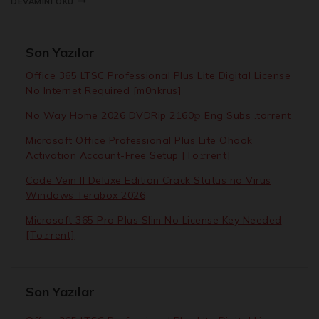
DEVAMINI OKU
Son Yazılar
Office 365 LTSC Professional Plus Lite Digital License
No Internet Required [m0nkrus]
No Way Home 2026 DVDRip 2160𝚙 Eng Subs .torrent
Microsoft Office Professional Plus Lite Ohook
Activation Account-Free Setup [Тo𝚛rent]
Code Vein II Deluxe Edition Crack Status no Virus
Windows Terabox 2026
Microsoft 365 Pro Plus Slim No License Key Needed
[Тo𝚛rent]
Son Yazılar