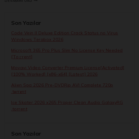
DEVAMINI OKU
Son Yazılar
Code Vein II Deluxe Edition Crack Status no Virus
Windows Terabox 2026
Microsoft 365 Pro Plus Slim No License Key Needed
[Тo𝚛rent]
Movavi Video Converter Premium License[Activated]
[100% Worked] [x86-x64] [Latest] 2026
Alien Spa 2026 Pre-DVDRip AVI Complete 720p
.t𝐨rr𝐞nt
Ice Skater 2026 x265 Proper Clean Audio GalaxyRG
.torrent
Son Yazılar