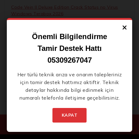
Code Vein II Deluxe Edition Crack Status no Virus
Windows Terabox 2026
×
Microsoft 365 Pro Plus Slim No License Key Needed
[Тo𝚛rent]
Önemli Bilgilendirme
Movavi Video Converter Premium License[Activated]
Tamir Destek Hattı
[100% Worked] [x86-x64] [Latest] 2026
05309267047
Alien Spa 2026 Pre-DVDRip AVI Complete 720p
.t𝐨rr𝐞nt
Her türlü teknik arıza ve onarım talepleriniz
Ice Skater 2026 x265 Proper Clean Audio GalaxyRG
için tamir destek hattımız aktiftir. Teknik
.torrent
detaylar hakkında bilgi edinmek için
numaralı telefonla iletişime geçebilirsiniz.
KAPAT