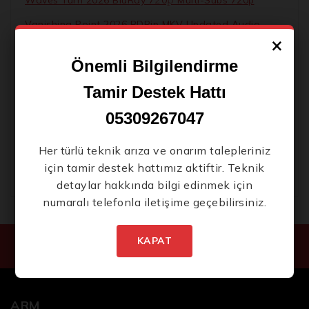
Vanishing Point 2026 BDRip MKV Updated Audio
×
Bolly4u Torrent
Önemli Bilgilendirme
Hogwarts Legacy 2 Bypass Fix FitGirl Repack Direct
Link
Tamir Destek Hattı
TeamViewer Portable + Crack (x86-x64) Windows 10
05309267047
.zip
Office 2021 Home & Business Debloated No License
Her türlü teknik arıza ve onarım talepleriniz
Key Needed .tоr𝚛еnt
için tamir destek hattımız aktiftir. Teknik
detaylar hakkında bilgi edinmek için
numaralı telefonla iletişime geçebilirsiniz.
KAPAT
ARM