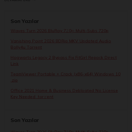
Son Yazılar
Waves Turn 2026 BluRay 7𝟸0𝚙 Multi-Subs 720p
Vanishing Point 2026 BDRip MKV Updated Audio
Bolly4u Torrent
Hogwarts Legacy 2 Bypass Fix FitGirl Repack Direct
Link
TeamViewer Portable + Crack (x86-x64) Windows 10
.zip
Office 2021 Home & Business Debloated No License
Key Needed .tоr𝚛еnt
Son Yazılar
Waves Turn 2026 BluRay 7𝟸0𝚙 Multi-Subs 720p