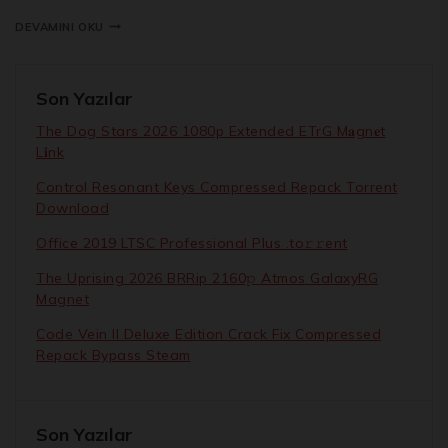
DEVAMINI OKU
Son Yazılar
The Dog Stars 2026 1080p Extended ETrG M𝐚gn𝐞t
L𝐢nk
Control Resonant Keys Compressed Repack Torrent
Download
Office 2019 LTSC Professional Plus .tо𝚛𝚛еnt
The Uprising 2026 BRRip 2160𝚙 Atmos GalaxyRG
Magnet
Code Vein II Deluxe Edition Crack Fix Compressed
Repack Bypass Steam
Son Yazılar