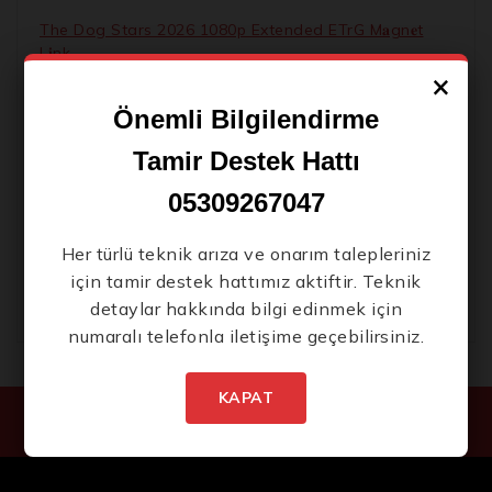
The Dog Stars 2026 1080p Extended ETrG M𝐚gn𝐞t
L𝐢nk
×
Control Resonant Keys Compressed Repack Torrent
Download
Önemli Bilgilendirme
Office 2019 LTSC Professional Plus .tо𝚛𝚛еnt
Tamir Destek Hattı
The Uprising 2026 BRRip 2160𝚙 Atmos GalaxyRG
05309267047
Magnet
Code Vein II Deluxe Edition Crack Fix Compressed
Her türlü teknik arıza ve onarım talepleriniz
Repack Bypass Steam
için tamir destek hattımız aktiftir. Teknik
detaylar hakkında bilgi edinmek için
numaralı telefonla iletişime geçebilirsiniz.
KAPAT