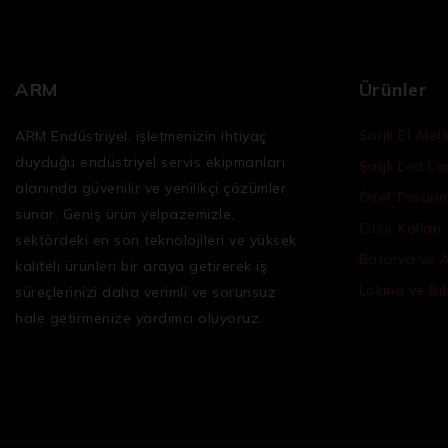
ARM
Ürünler
Şarjlı El Aletl
ARM Endüstriyel, işletmenizin ihtiyaç
duyduğu
endüstriyel servis ekipmanları
Şarjlı Led L
alanında güvenilir ve yenilikçi çözümler
Özel Tasarım 
sunar. Geniş ürün yelpazemizle,
Cırcır Kolları
sektördeki en son teknolojileri ve yüksek
Batarya ve 
kaliteli ürünleri bir araya getirerek iş
Lokma ve Bit
süreçlerinizi daha verimli ve sorunsuz
hale getirmenize yardımcı oluyoruz.