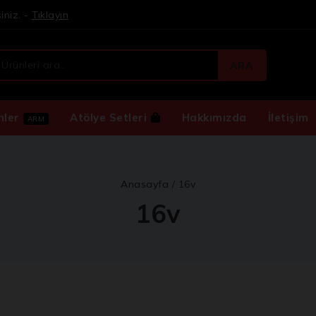
iniz. -
Tıklayın
ARA
nler
Atölye Setleri
Hakkımızda
İletişim
ARM
Anasayfa
/
16v
16v