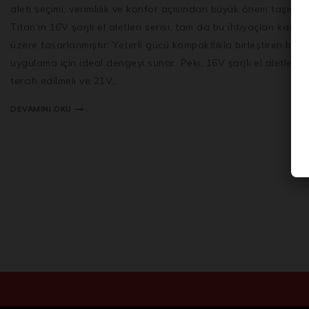
aleti seçimi, verimlilik ve konfor açısından büyük önem taşır. A
Titan’ın 16V şarjlı el aletleri serisi, tam da bu ihtiyaçları karşı
üzere tasarlanmıştır: Yeterli gücü kompaktlıkla birleştiren bu se
uygulama için ideal dengeyi sunar. Peki, 16V şarjlı el aletleri 
tercih edilmeli ve 21V…
DEVAMINI OKU