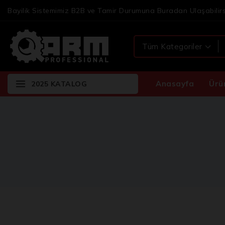
Bayilik Sistemimiz B2B ve Tamir Durumuna Buradan Ulaşabilirs
Anasayfa
Ürü
2025 KATALOG