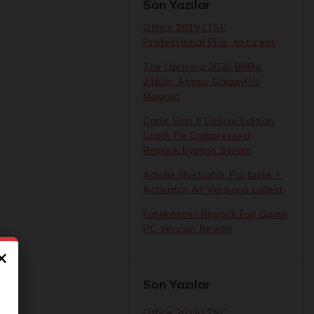
Son Yazılar
Office 2019 LTSC
Professional Plus .tо𝚛𝚛еnt
The Uprising 2026 BRRip
2160𝚙 Atmos GalaxyRG
Magnet
Code Vein II Deluxe Edition
Crack Fix Compressed
Repack Bypass Steam
Adobe Illustrator Portable +
Activator All Versions Latest
Fatekeeper Repack Full Game
PC Version Reddit
×
Son Yazılar
Office 2019 LTSC