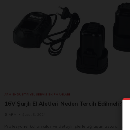
ARM ENDÜSTRIYEL SERVIS EKIPMANLARI
16V Şarjlı El Aletleri Neden Tercih Edilmeli?
🛠️
ARM
Şubat 5, 2024
Profesyonel kullanıcılar ve detaylı işlerle uğraşan ustalar için 