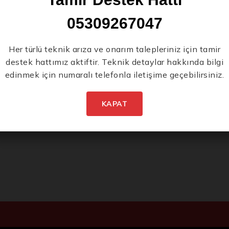
rm
05309267047
lamak
ri, birçok
neden
Her türlü teknik arıza ve onarım talepleriniz için tamir
destek hattımız aktiftir. Teknik detaylar hakkında bilgi
edinmek için numaralı telefonla iletişime geçebilirsiniz.
KAPAT