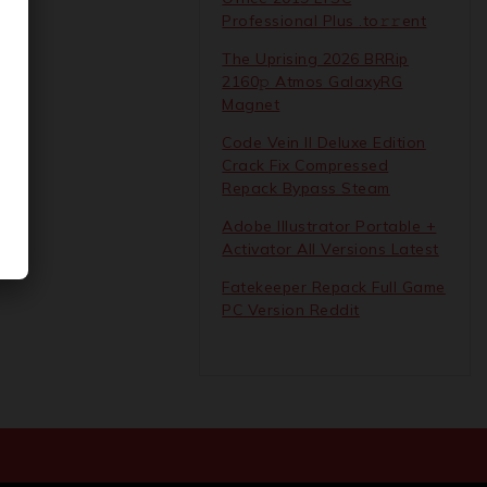
Professional Plus .tо𝚛𝚛еnt
The Uprising 2026 BRRip
2160𝚙 Atmos GalaxyRG
Magnet
Code Vein II Deluxe Edition
Crack Fix Compressed
Repack Bypass Steam
Adobe Illustrator Portable +
Activator All Versions Latest
Fatekeeper Repack Full Game
PC Version Reddit