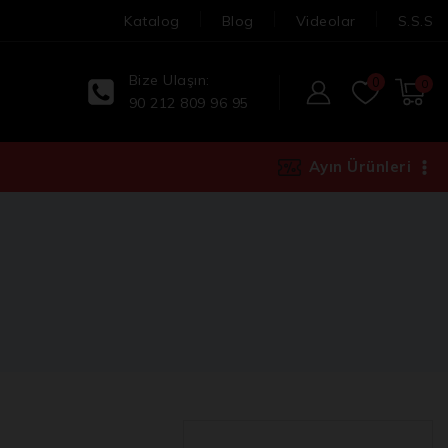
Katalog
Blog
Videolar
S.S.S
Bize Ulaşın:
0
0
90 212 809 96 95
Ayın Ürünleri