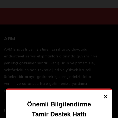
ARM
ARM Endüstriyel, işletmenizin ihtiyaç duyduğu
endüstriyel servis ekipmanları
alanında güvenilir ve
yenilikçi çözümler sunar. Geniş ürün yelpazemizle,
sektördeki en son teknolojileri ve yüksek kaliteli
ürünleri bir araya getirerek iş süreçlerinizi daha
verimli ve sorunsuz hale getirmenize yardımcı
oluyoruz.
×
Önemli Bilgilendirme
Ürünler
Tamir Destek Hattı