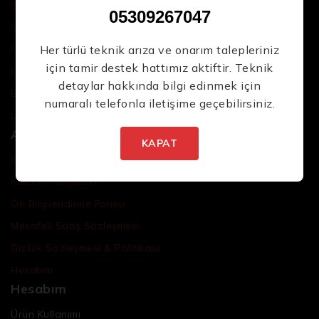
Şarjlı El Aletleri
05309267047
Şarjlı Led Lambalar
Her türlü teknik arıza ve onarım talepleriniz
Özel Tasarım El Aletleri
için tamir destek hattımız aktiftir. Teknik
Cırcır Kolları
detaylar hakkında bilgi edinmek için
Batarya ve Adaptörler
numaralı telefonla iletişime geçebilirsiniz.
Lokma ve Bits Setleri
Arm Professional
KAPAT
Kullanıcı/Üyelik Sözleşmesi
Kullanım Koşulları
Ön Bilgilendirme Formu
Mesafeli Satış Sözleşmesi
Gizlilik Sözleşmesi & Politikası
Hesabım
Hesabım
Ürün Kullanımı